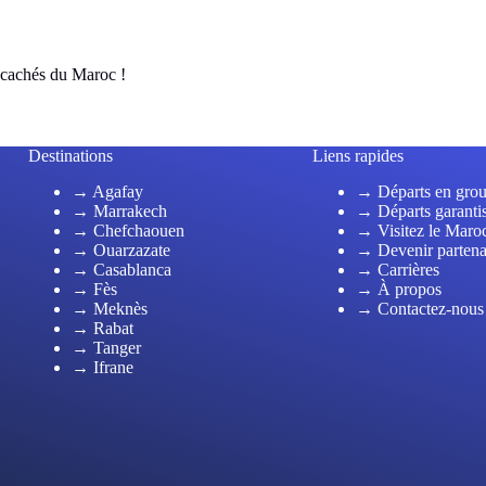
 cachés du Maroc !
Destinations
Liens rapides
→ Agafay
→ Départs en gro
→ Marrakech
→ Départs garanti
→ Chefchaouen
→ Visitez le Maro
→ Ouarzazate
→ Devenir partena
→ Casablanca
→ Carrières
→ Fès
→ À propos
→ Meknès
→ Contactez-nous
→ Rabat
→ Tanger
→ Ifrane