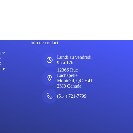
Info de contact
upe
Lundi au vendredi
s
9h à 17h
c
ire
12366 Rue
Lachapelle
Montréal, QC H4J
2M8 Canada
(514) 721-7799