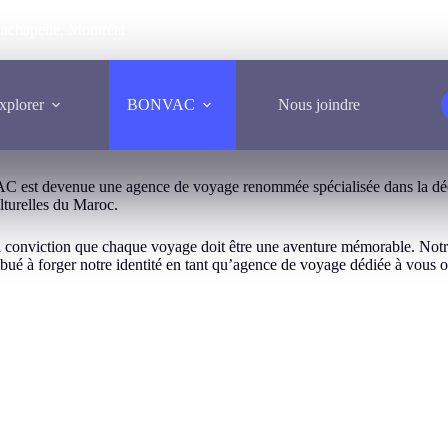
achapelle, Montréal
xplorer
BONVAC
Nous joindre
 est devenue une agence de voyage renommée spécialisée dans la décou
ulturelles du Maroc.
nviction que chaque voyage doit être une aventure mémorable. Notre hi
ué à forger notre identité en tant qu’agence de voyage dédiée à vous of