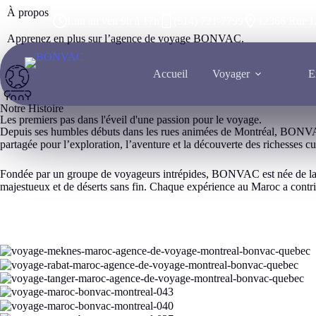
À propos
Lun au ven 9h à 17h
(514) 721-7799
12366 Rue L
Apprenez en plus sur l’agence de voyage BONVAC.
Accueil
Voyager
E
Notre Histoire
Les premiers pas dans l'éveil d'une passion pour le voyage.
Depuis ses humbles débuts dans les rues animées de Montréal, BONVAC
partagée pour l’exploration, l’aventure et la découverte des richesses c
Fondée par un groupe de voyageurs intrépides, BONVAC est née de la co
majestueux et de déserts sans fin. Chaque expérience au Maroc a contrib