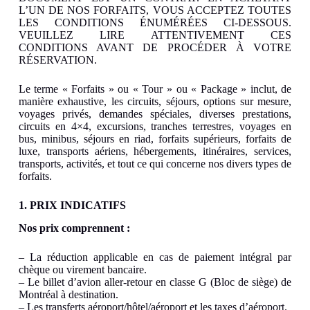
L’UN DE NOS FORFAITS, VOUS ACCEPTEZ TOUTES
LES CONDITIONS ÉNUMÉRÉES CI-DESSOUS.
VEUILLEZ LIRE ATTENTIVEMENT CES
CONDITIONS AVANT DE PROCÉDER À VOTRE
RÉSERVATION.
Le terme « Forfaits » ou « Tour » ou « Package » inclut, de
manière exhaustive, les circuits, séjours, options sur mesure,
voyages privés, demandes spéciales, diverses prestations,
circuits en 4×4, excursions, tranches terrestres, voyages en
bus, minibus, séjours en riad, forfaits supérieurs, forfaits de
luxe, transports aériens, hébergements, itinéraires, services,
transports, activités, et tout ce qui concerne nos divers types de
forfaits.
1. PRIX INDICATIFS
Nos prix comprennent :
– La réduction applicable en cas de paiement intégral par
chèque ou virement bancaire.
– Le billet d’avion aller-retour en classe G (Bloc de siège) de
Montréal à destination.
– Les transferts aéroport/hôtel/aéroport et les taxes d’aéroport.