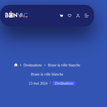
Passer
au
contenu
Panier
d’achat
Destinations
Ifrane la ville blanche
Accueil
Ifrane la ville blanche
23 mai 2024
Destinations