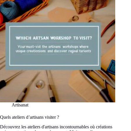
le
bois
de
thuya
?
Artisanat
Quels ateliers d’artisans visiter ?
Découvrez les ateliers d'artisans incontournables où créations