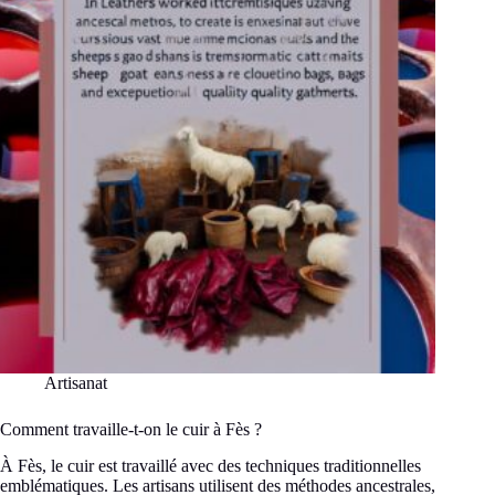
t-
on
au
sud
du
Maroc
?
Artisanat
Comment travaille-t-on le cuir à Fès ?
À Fès, le cuir est travaillé avec des techniques traditionnelles
emblématiques. Les artisans utilisent des méthodes ancestrales,