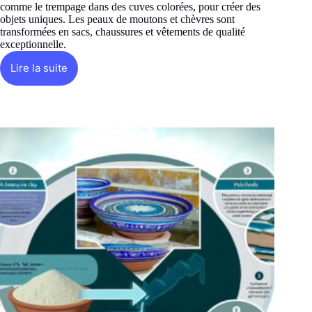
comme le trempage dans des cuves colorées, pour créer des
objets uniques. Les peaux de moutons et chèvres sont
transformées en sacs, chaussures et vêtements de qualité
exceptionnelle.
Lire la suite
Comment
travaille-
t-
on
le
cuir
à
Fès
?