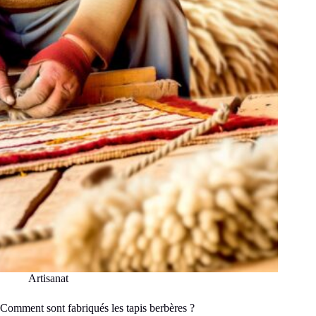
qui
caractérise
la
poterie
de
Safi
?
Artisanat
Comment sont fabriqués les tapis berbères ?