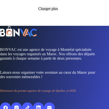
Charger plus
meilleurs
souks
à
Marrakech
?
BONVAC est une agence de voyage à Montréal spécialisée
dans les voyages organisés au Maroc. Nos offrons des départs
garantis à chaque semaine à partir de deux personnes.
Laissez-nous organiser votre aventure au cœur du Maroc pour
des souvenirs mémorables !
Détenteur du permis agence de voyage de Québec et IATA.