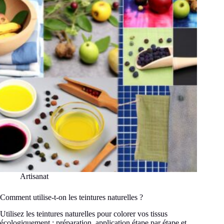
un
marché
marocain
?
Artisanat
Comment utilise-t-on les teintures naturelles ?
Utilisez les teintures naturelles pour colorer vos tissus
écologiquement : préparation, application étape par étape et