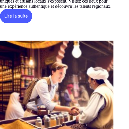
uniques et artisans locaux s'exposent. Visitez ces lieux pour
une expérience authentique et découvrir les talents régionaux.
Lire la suite
Quels
ateliers
d’artisans
visiter
?