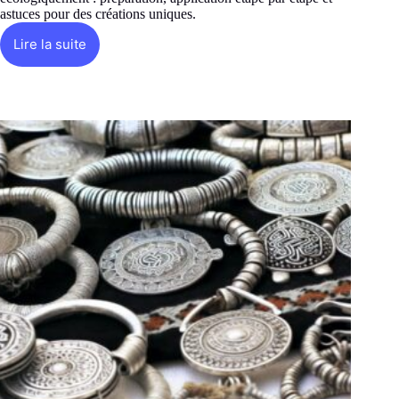
astuces pour des créations uniques.
Lire la suite
Comment
utilise-
t-
on
les
teintures
naturelles
?