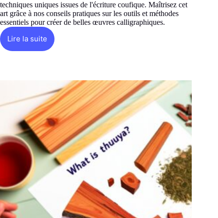
techniques uniques issues de l'écriture coufique. Maîtrisez cet
art grâce à nos conseils pratiques sur les outils et méthodes
essentiels pour créer de belles œuvres calligraphiques.
Lire la suite
Comment
pratiquer
la
calligraphie
marocaine
?