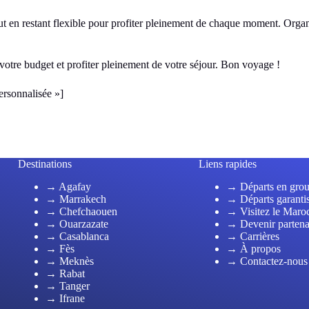
 tout en restant flexible pour profiter pleinement de chaque moment. Org
 votre budget et profiter pleinement de votre séjour. Bon voyage !
ersonnalisée »]
Destinations
Liens rapides
→ Agafay
→ Départs en gro
→ Marrakech
→ Départs garanti
→ Chefchaouen
→ Visitez le Maro
→ Ouarzazate
→ Devenir partena
→ Casablanca
→ Carrières
→ Fès
→ À propos
→ Meknès
→ Contactez-nous
→ Rabat
→ Tanger
→ Ifrane