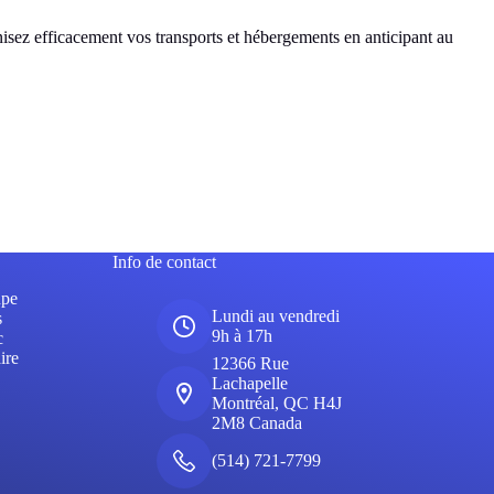
anisez efficacement vos transports et hébergements en anticipant au
Info de contact
upe
Lundi au vendredi
s
9h à 17h
c
ire
12366 Rue
Lachapelle
Montréal, QC H4J
2M8 Canada
(514) 721-7799