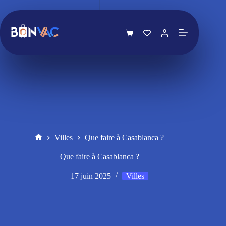
Passer
au
contenu
Panier
d’achat
Villes
Que faire à Casablanca ?
Accueil
Que faire à Casablanca ?
17 juin 2025
Villes