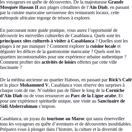
les voyageurs en quête de découvertes. De la majestueuse
Grande
Mosquée Hassan II
aux plages cristallines de l’
Aïn Diab
, en passant
par la cuisine marocaine savoureuse des restaurants locaux, cette
métropole africaine regorge de trésors à explorer.
En parcourant notre guide pratique, vous aurez l’opportunité de
découvrir les merveilles culturelles de Casablanca. Quels sont les
principaux sites culturels à visiter à Casablanca
? Quelles sont les
plages à ne pas manquer ? Comment explorer la
cuisine locale
et
déguster les délices de la gastronomie marocaine ? Quels sont les
quartiers incontournables pour une expérience urbaine authentique ?
Comment profiter des
activités de loisirs
offertes par cette ville
fascinante ?
De la médina ancienne au quartier Habous, en passant par
Rick’s Café
et la place
Mohammed V
, Casablanca vous réserve des surprises à
chaque coin de rue. N’oubliez pas de flâner le long de la
Corniche
d’Aïn Diab
ou de vous ressourcer au
Parc de la Ligue arabe
. Et
pour une expérience spirituelle unique, une visite au
Sanctuaire de
Sidi Abderrahman
s’impose.
Casablanca, un joyau du
tourisme au Maroc
qui saura émerveiller
tous les voyageurs en quête d’aventures et de découvertes inoubliables.
Préparez-vous à plonger dans l’histoire, la culture et la diversité de