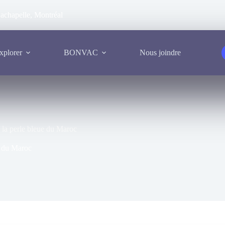
achapelle, Montréal
xplorer
BONVAC
Nous joindre
t la perle bleue du Maroc
ue du Maroc