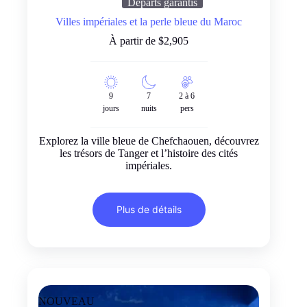
Départs garantis
Villes impériales et la perle bleue du Maroc
À partir de
$
2,905
9
7
2 à 6
jours
nuits
pers
Explorez la ville bleue de Chefchaouen, découvrez
les trésors de Tanger et l’histoire des cités
impériales.
Plus de détails
NOUVEAU